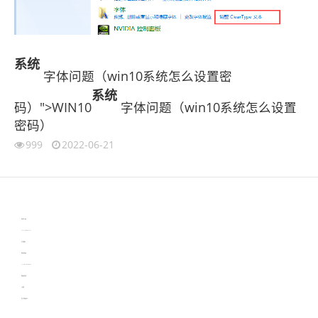
系统
字体问题（win10系统怎么设置密
系统
码）">WIN10
字体问题（win10系统怎么设置
密码）
999
2022-06-21
伙伴云
3D视觉相机资讯
协作机器人资讯
learn english in singapore
生产管理资讯
物流供应链资讯
experiment record software
新加坡英语培训
工单管理
电子元器件资讯中心