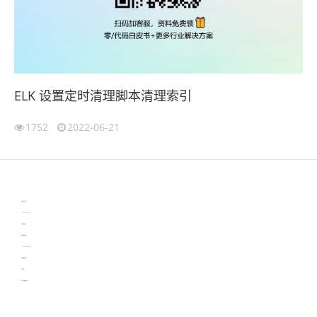
ELK 设置定时清理脚本清理索引
1752
2022-06-21
伙伴云
3D视觉相机资讯
协作机器人资讯
learn english in singapore
生产管理资讯
物流供应链资讯
experiment record software
新加坡英语培训
工单管理
电子元器件资讯中心