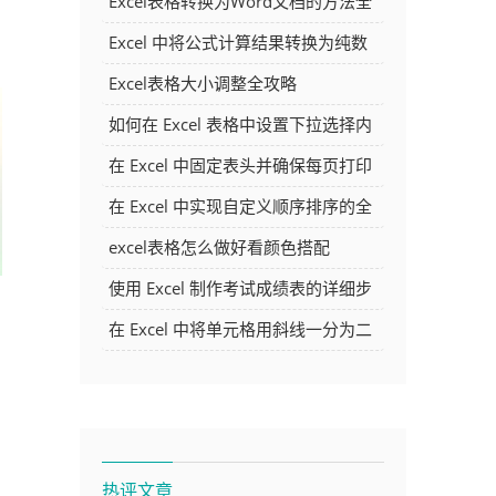
Excel表格转换为Word文档的方法全
解析
Excel 中将公式计算结果转换为纯数
字的多种方法
Excel表格大小调整全攻略
如何在 Excel 表格中设置下拉选择内
容
在 Excel 中固定表头并确保每页打印
时都显示表头的方法详解
在 Excel 中实现自定义顺序排序的全
面指南
excel表格怎么做好看颜色搭配
使用 Excel 制作考试成绩表的详细步
骤及技巧
在 Excel 中将单元格用斜线一分为二
的方法详解
热评文章