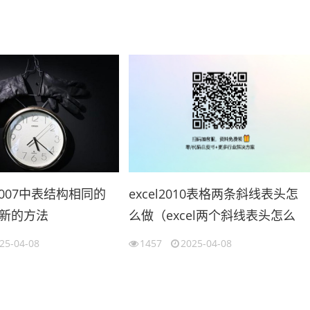
l2007中表结构相同的
excel2010表格两条斜线表头怎
新的方法
么做（excel两个斜线表头怎么
cel合并工作表）
做）
25-04-08
1457
2025-04-08