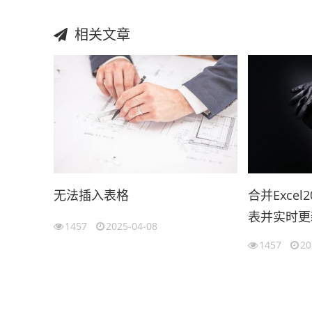
相关文章
无法插入表格
合并Exce
表并实时更
1457
2025-04-08
（2007ex
1457
20