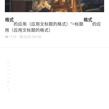
格式
格式
的应用（应用文标题的格式）">标题
的应
用（应用文标题的格式）
1133
2025-04-08
伙伴云
3D视觉相机资讯
协作机器人资讯
learn english in singapore
生产管理资讯
物流供应链资讯
experiment record software
新加坡英语培训
工单管理
电子元器件资讯中心