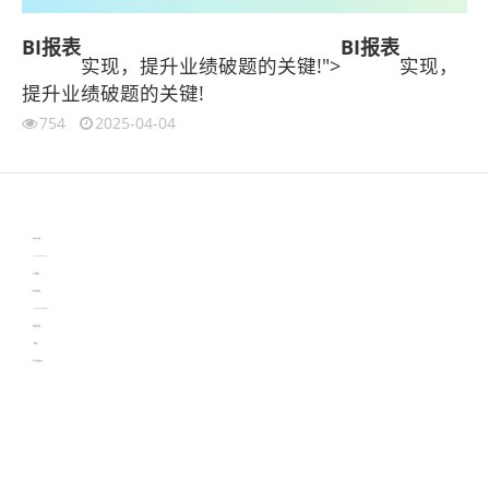
BI报表
BI报表
实现，提升业绩破题的关键!">
实现，
提升业绩破题的关键!
754
2025-04-04
伙伴云
3D视觉相机资讯
协作机器人资讯
learn english in singapore
生产管理资讯
物流供应链资讯
experiment record software
新加坡英语培训
工单管理
电子元器件资讯中心