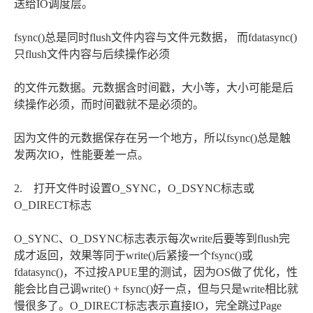
送给IO调度层。
fsync()总是同时flush文件内容与文件元数据， 而fdatasync()
只flush文件内容与后续操作必须
的文件元数据。元数据含时间戳，大小等，大小可能是后
续操作必须，而时间戳就不是必须的。
因为文件的元数据保存在另一个地方，所以fsync()总是触
发两次IO，性能要差一点。
2. 打开文件时设置O_SYNC，O_DSYNC标志或
O_DIRECT标志
O_SYNC、O_DSYNC标志表示每次write后要等到flush完
成才返回，效果等同于write()后紧接一个fsync()或
fdatasync()，不过按APUE里的测试，因为OS做了优化，性
能会比自己调write() + fsync()好一点，但与只是write相比就
慢很多了。O_DIRECT标志表示直接IO，完全跳过Page