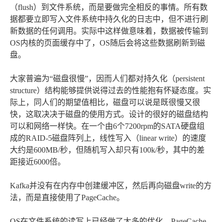
（flush）到文件系统，而是要做完全相反的事情。所有数
据都要立即写入文件系统中持久化的日志中，但不进行刷
新数据的任何调用。实际中这样做意味着，数据被传输到
OS内核的页面缓存中了，OS随后会将这些数据刷新到磁
盘。
大家普遍为“磁盘很慢”，因而人们都对持久化（persistent
structure）结构能够提供说得过去的性能抱有怀疑态度。实
际上，同人们的期望值相比，磁盘可以说是既很慢又很
快，这取决决于磁盘的使用方式。设计的很好的磁盘结构
可以和网络一样快。在一个由6个7200rpm的SATA硬盘组
成的RAID-5磁盘阵列上，线性写入（linear write）的速度
大约是600MB/秒，但随机写入却只有100k/秒，其中的差
距接近6000倍。
Kafka并没有在内存中创建缓冲区，然后再向磁盘write的方
法，而是直接使用了PageCache。
OS在文件系统的读写上已经做了太多的优化，PageCache