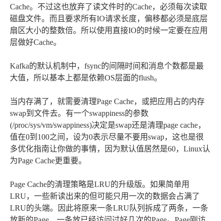
Cache。不过这也放弃了读文件时的Cache，必须每次读取
磁盘文件。而且要求所有IO请求长度，偏移都必须是底层
扇区大小的整数倍。所以使用直接IO的时候一定要在应用
层做好Cache。
Kafka的默认机制中，fsync的间隔时间和消息个数都是最
大值，所以基本上都是依赖OS层面的flush。
当内存满了，就需要清理Page Cache，或把应用占的内存
swap到文件去。有一个swappiness的参数
(/proc/sys/vm/swappiness)决定是swap还是清理page cache，
值在0到100之间，设为0表示尽量不要用swap，这也是很
多优化指南让你做的事情，因为默认值居然是60，Linux认
为Page Cache更重要。
Page Cache的清理策略是LRU的升级版。如果简单用
LRU，一些新读出来的但可能只用一次的数据会占满了
LRU的头端。因此将原来一条LRU队列拆成了两条，一条
放新的Page，一条放已经访问过好几次的Page。Page刚访