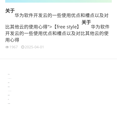
关于
华为软件开发云的一些使用优点和槽点以及对
关于
比其他云的使用心得">【free style】
华为软件
开发云的一些使用优点和槽点以及对比其他云的使
用心得
1967
2025-04-01
伙伴云
3D视觉相机资讯
协作机器人资讯
learn english in singapore
生产管理资讯
物流供应链资讯
experiment record software
新加坡英语培训
工单管理
电子元器件资讯中心