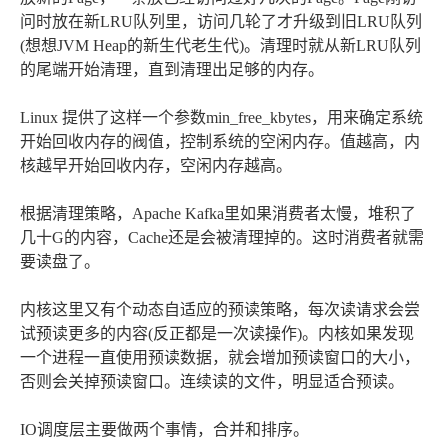
问时放在新LRU队列里，访问几轮了才升级到旧LRU队列
(想想JVM Heap的新生代老生代)。清理时就从新LRU队列
的尾端开始清理，直到清理出足够的内存。
Linux 提供了这样一个参数min_free_kbytes，用来确定系统
开始回收内存的阀值，控制系统的空闲内存。值越高，内
核越早开始回收内存，空闲内存越高。
根据清理策略，Apache Kafka里如果消费者太慢，堆积了
几十G的内容，Cache还是会被清理掉的。这时消费者就需
要读盘了。
内核这里又有个动态自适应的预读策略，每次读请求会尝
试预读更多的内容(反正都是一次读操作)。内核如果发现
一个进程一直使用预读数据，就会增加预读窗口的大小，
否则会关掉预读窗口。连续读的文件，明显适合预读。
IO调度层主要做两个事情，合并和排序。