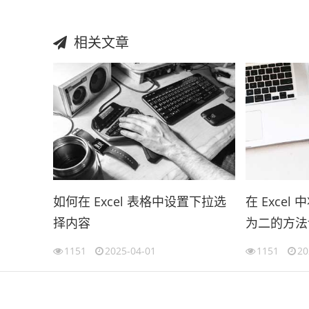
相关文章
如何在 Excel 表格中设置下拉选
在 Exce
择内容
为二的方法
1151
2025-04-01
1151
20
伙伴云