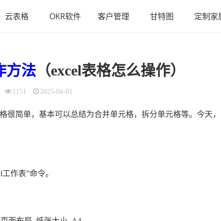
云表格
OKR软件
客户管理
甘特图
定制家
作方法
（excel表格怎么操作）
1151
2025-04-01
制作表格很简单，基本可以总结为合并单元格，拆分单元格等。今天，
l工作表”命令。
页面布局–纸张大小–A4。