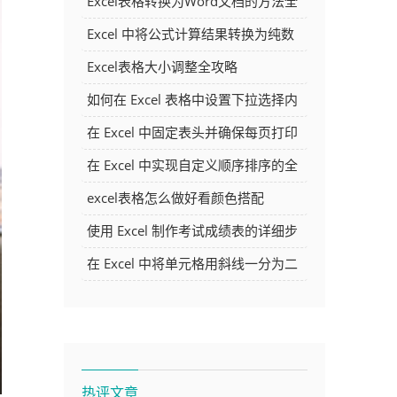
Excel表格转换为Word文档的方法全
解析
Excel 中将公式计算结果转换为纯数
字的多种方法
Excel表格大小调整全攻略
如何在 Excel 表格中设置下拉选择内
容
在 Excel 中固定表头并确保每页打印
时都显示表头的方法详解
在 Excel 中实现自定义顺序排序的全
面指南
excel表格怎么做好看颜色搭配
使用 Excel 制作考试成绩表的详细步
骤及技巧
在 Excel 中将单元格用斜线一分为二
的方法详解
热评文章