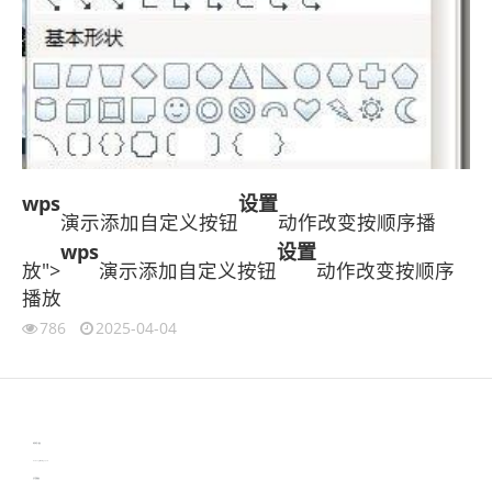
wps
设置
演示添加自定义按钮
动作改变按顺序播
wps
设置
放">
演示添加自定义按钮
动作改变按顺序
播放
786
2025-04-04
伙伴云
3D视觉相机资讯
协作机器人资讯
learn english in singapore
生产管理资讯