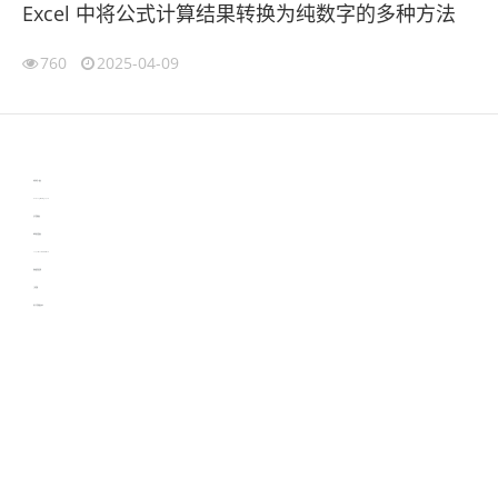
Excel 中将公式计算结果转换为纯数字的多种方法
760
2025-04-09
伙伴云
3D视觉相机资讯
协作机器人资讯
learn english in singapore
生产管理资讯
物流供应链资讯
experiment record software
新加坡英语培训
工单管理
电子元器件资讯中心