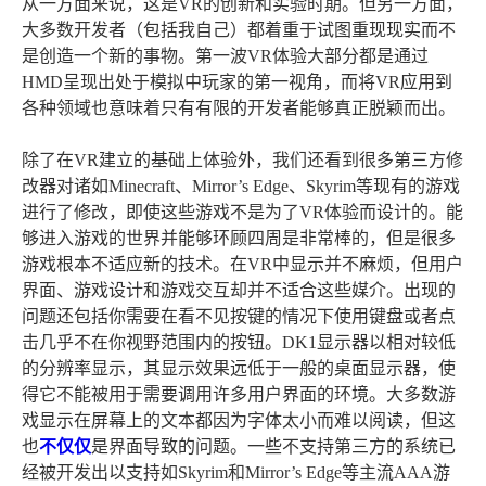
从一方面来说，这是VR的创新和实验时期。但另一方面，
大多数开发者（包括我自己）都着重于试图重现现实而不
是创造一个新的事物。第一波VR体验大部分都是通过
HMD呈现出处于模拟中玩家的第一视角，而将VR应用到
各种领域也意味着只有有限的开发者能够真正脱颖而出。
除了在VR建立的基础上体验外，我们还看到很多第三方修
改器对诸如Minecraft、Mirror’s Edge、Skyrim等现有的游戏
进行了修改，即使这些游戏不是为了VR体验而设计的。能
够进入游戏的世界并能够环顾四周是非常棒的，但是很多
游戏根本不适应新的技术。在VR中显示并不麻烦，但用户
界面、游戏设计和游戏交互却并不适合这些媒介。出现的
问题还包括你需要在看不见按键的情况下使用键盘或者点
击几乎不在你视野范围内的按钮。DK1显示器以相对较低
的分辨率显示，其显示效果远低于一般的桌面显示器，使
得它不能被用于需要调用许多用户界面的环境。大多数游
戏显示在屏幕上的文本都因为字体太小而难以阅读，但这
也
不仅仅
是界面导致的问题。一些不支持第三方的系统已
经被开发出以支持如Skyrim和Mirror’s Edge等主流AAA游