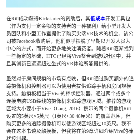
在Rift成功获得Kickstarter的资助后，其
低成本
开发工具包
（作为支付一定金额的支持者的一种福利）给小型开发人
员团队和小型工作室提供了购买尖端VR技术的机会。该公
司被Facebook收购后，他们似乎摆脱了早期以开发人员为
中心的方式，而开始更多地关注消费者。随着Rift逐渐找到
一些稳定的基础，HTC已经将Vive整合到游戏社区中，并
且其创新已远远超过坐式的VR体验所能提供的。
虽然对于房间规模的市场有点晚，但Rift通过购买额外的追
踪摄像机和控制器可以为使用者提供追踪手柄和房间规模
支持。触摸板相当于Vive的棒状控制器，通过两个或多个
连接电脑USB缆线的摄像机来追踪游戏区域。推荐的游戏
区域大小要小于Vive（Lang, 2016）携带的两个摄像机Rift
设置的5英尺×5英尺（1英尺≈30.48厘米）的覆盖范围，但
购买更多的追踪摄像机可以使游戏区域超过10英尺。我不
会在这本书谈及触摸板，但我将在第9章详细介绍Vive的棒
状控制器。