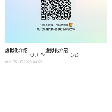
虚拟化
介绍
虚拟化
介绍
（九）">
（九）
2175
2025-04-05
伙伴云
3D视觉相机资讯
协作机器人资讯
learn english in singapore
生产管理资讯
物流供应链资讯
experiment record software
新加坡英语培训
工单管理