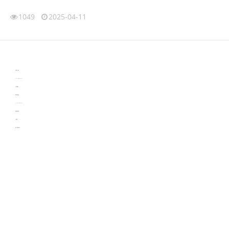
1049
2025-04-11
伙伴云
3D视觉相机资讯
协作机器人资讯
learn english in singapore
生产管理资讯
物流供应链资讯
experiment record software
新加坡英语培训
工单管理
电子元器件资讯中心