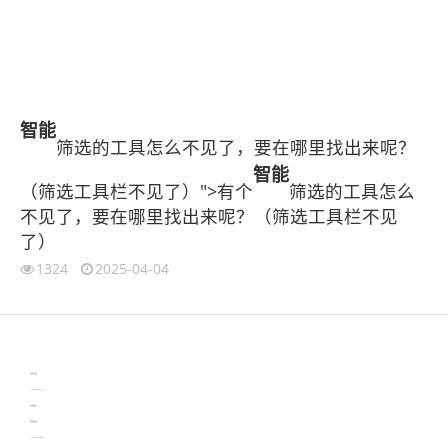
智能
筛选的工具怎么不见了，要在哪里找出来呢？
智能
（筛选工具栏不见了）">有个
筛选的工具怎么
不见了，要在哪里找出来呢？（筛选工具栏不见
了）
1324
2025-04-04
伙伴云
3D视觉相机资讯
协作机器人资讯
learn english in singapore
生产管理资讯
物流供应链资讯
experiment record software