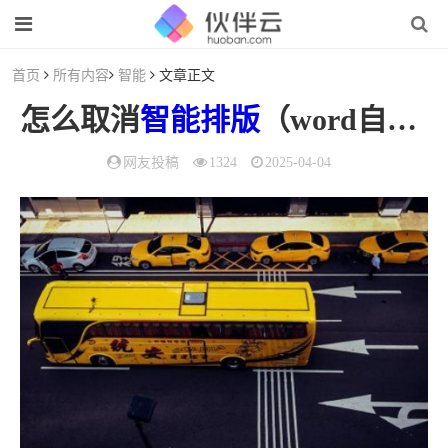
首页
所有内容
智能
文章正文
怎么取消
智能
排版
（word自动
排
网友投稿
1324
2025-04-04