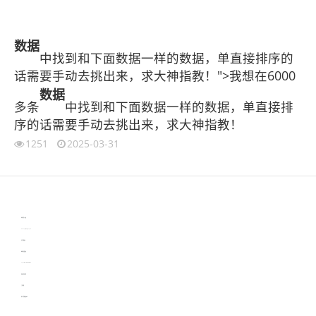
数据
中找到和下面数据一样的数据，单直接排序的
话需要手动去挑出来，求大神指教！">我想在6000
数据
多条
中找到和下面数据一样的数据，单直接排
序的话需要手动去挑出来，求大神指教！
1251
2025-03-31
伙伴云
3D视觉相机资讯
协作机器人资讯
learn english in singapore
生产管理资讯
物流供应链资讯
experiment record software
新加坡英语培训
工单管理
电子元器件资讯中心