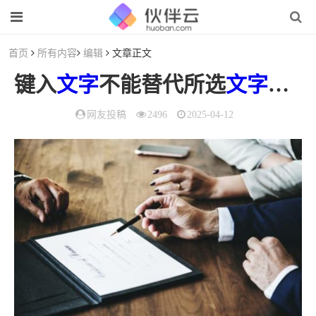
首页
所有内容
编辑
文章正文
键入
文字
不能替代所选
文字
怎么
网友投稿
2496
2025-04-12