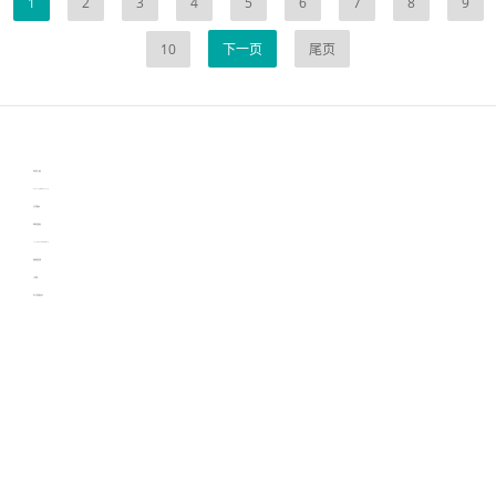
1
2
3
4
5
6
7
8
9
10
下一页
尾页
伙伴云
3D视觉相机资讯
协作机器人资讯
learn english in singapore
生产管理资讯
物流供应链资讯
experiment record software
新加坡英语培训
工单管理
电子元器件资讯中心