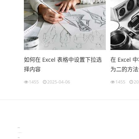
如何在 Excel 表格中设置下拉选
在 Exce
择内容
为二的方法
1455
2025-04-06
1455
20
伙伴云
3D视觉相机资讯
协作机器人资讯
learn english in singapore
生产管理资讯