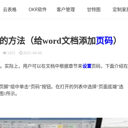
云表格
OKR软件
客户管理
甘特图
定制家
的方法（给word文档添加
页码
）
1455
2025-04-06
的。实际上，用户可以在文档中根据章节来
设置
页码，下面介绍在
和页脚”组中单击“页码”按钮。在打开的列表中选择“页面底端”选
图1所示。