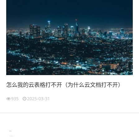
怎么我的云表格打不开（为什么云文档打不开）
935
2025-03-31
伙伴云
3D视觉相机资讯
协作机器人资讯
learn english in singapore