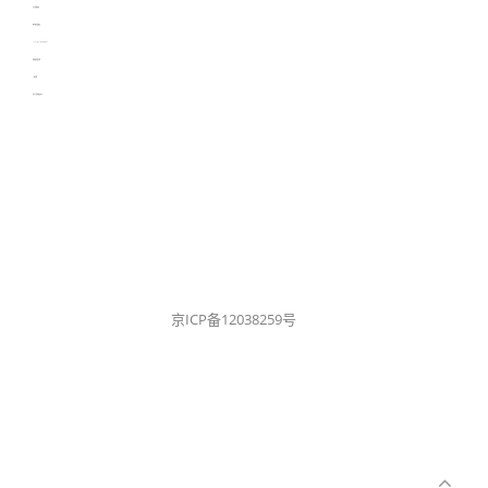
生产管理资讯
物流供应链资讯
experiment record software
新加坡英语培训
工单管理
电子元器件资讯中心
京ICP备12038259号