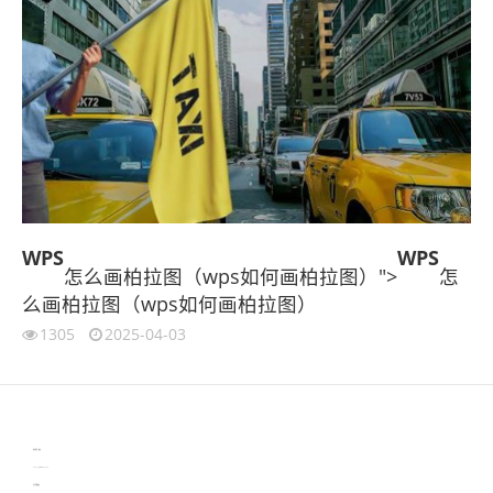
WPS
WPS
怎么画柏拉图（wps如何画柏拉图）">
怎
么画柏拉图（wps如何画柏拉图）
1305
2025-04-03
伙伴云
3D视觉相机资讯
协作机器人资讯
learn english in singapore
生产管理资讯