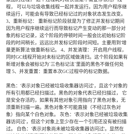
程， 可以与垃圾收集线程一起并发运行。因为用户程序继
续运行，可能会有导致已经标记过的对象状态发生改变。
3、重新标记： 重新标记阶段就是为了修正并发标记期间
因为用户程序继续运行而导致标记产生变动的那一部分对
象的标记记录，这个阶段的停顿时间一般会比初始标记阶
段的时间稍长，远远比并发标记阶段时间短。主要用到'增
量更新算法'做重新标记。 4、并发清理： 开启用户线程，
同时GC线程开始对未标记的区域做清扫。这个阶段如果有
新增对象会被标记为`三色标记法`里面的黑色不做任何处
理 5、并发重置：重置本次GC过程中的标记数据。
黑色：'表示对象已经被垃圾收集器访问过'，且这个对象的
所有引用都已经扫描过。黑色的对象代表已经扫描过， 它
是安全存活的，如果有其他对象引用指向了黑色对象，无
须重新扫描一遍。黑色对象不可能直接（不经过灰色对
象）指向某个白色对象。 灰色：'表示对象已经被垃圾收集
器访问过'，但这个对象上至少存在一个引用还没有被扫描
过。 白色：'表示对象尚未被垃圾收集器访问过'。显然在