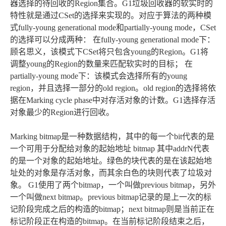
器选择的待回收的Region集合。G1垃圾回收器的软实时的
特性就是通过CSet的选择来实现的。对应于算法的两种模
式fully-young generational mode和partially-young mode，CSet
的选择可以分成两种： 在fully-young generational mode下：
顾名思义，该模式下CSet将只包含young的Region。G1将
调整young的Region的数量来匹配软实时的目标； 在
partially-young mode下：该模式会选择所有的young
region，并且选择一部分的old region。old region的选择将依
据在Marking cycle phase中对存活对象的计数。G1选择存活
对象最少的Region进行回收。
Marking bitmap是一种数据结构，其中的每一个bit代表的是
一个可用于分配给对象的起始地址 bitmap 其中addrN代表
的是一个对象的起始地址。绿色的块代表的是在该起始地
址处的对象是存活对象，而其余白色的块则代表了垃圾对
象。 G1使用了两个bitmap，一个叫做previous bitmap，另外
一个叫做next bitmap。previous bitmap记录的是上一次的标
记阶段完成之后的构造的bitmap；next bitmap则是当前正在
标记阶段正在构造的bitmap。在当前标记阶段结束之后，