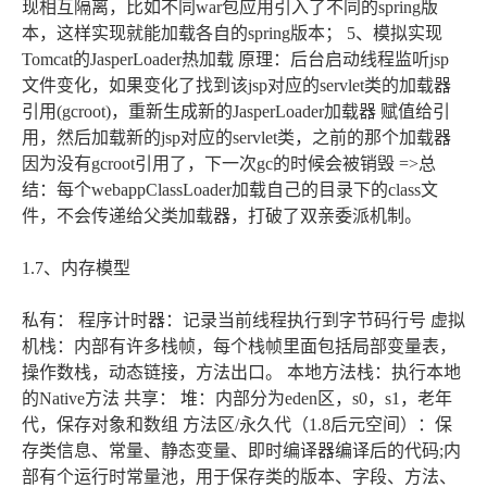
现相互隔离，比如不同war包应用引入了不同的spring版
本，这样实现就能加载各自的spring版本； 5、模拟实现
Tomcat的JasperLoader热加载 原理：后台启动线程监听jsp
文件变化，如果变化了找到该jsp对应的servlet类的加载器
引用(gcroot)，重新生成新的JasperLoader加载器 赋值给引
用，然后加载新的jsp对应的servlet类，之前的那个加载器
因为没有gcroot引用了，下一次gc的时候会被销毁 =>总
结：每个webappClassLoader加载自己的目录下的class文
件，不会传递给父类加载器，打破了双亲委派机制。
1.7、内存模型
私有： 程序计时器：记录当前线程执行到字节码行号 虚拟
机栈：内部有许多栈帧，每个栈帧里面包括局部变量表，
操作数栈，动态链接，方法出口。 本地方法栈：执行本地
的Native方法 共享： 堆：内部分为eden区，s0，s1，老年
代，保存对象和数组 方法区/永久代（1.8后元空间）：保
存类信息、常量、静态变量、即时编译器编译后的代码;内
部有个运行时常量池，用于保存类的版本、字段、方法、