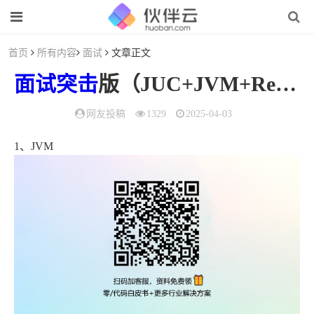
首页
所有内容
面试
文章正文
面试
突击
版（JUC+JVM+Redis+SSM+SpringBoot+MQ）
网友投稿
1329
2025-04-03
1、JVM