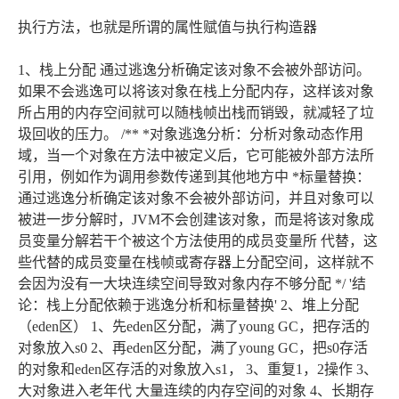
执行
方法，也就是所谓的属性赋值与执行构造器
1、栈上分配 通过逃逸分析确定该对象不会被外部访问。
如果不会逃逸可以将该对象在栈上分配内存，这样该对象
所占用的内存空间就可以随栈帧出栈而销毁，就减轻了垃
圾回收的压力。 /** *对象逃逸分析：分析对象动态作用
域，当一个对象在方法中被定义后，它可能被外部方法所
引用，例如作为调用参数传递到其他地方中 *标量替换：
通过逃逸分析确定该对象不会被外部访问，并且对象可以
被进一步分解时，JVM不会创建该对象，而是将该对象成
员变量分解若干个被这个方法使用的成员变量所 代替，这
些代替的成员变量在栈帧或寄存器上分配空间，这样就不
会因为没有一大块连续空间导致对象内存不够分配 */ '结
论：栈上分配依赖于逃逸分析和标量替换' 2、堆上分配
（eden区） 1、先eden区分配，满了young GC，把存活的
对象放入s0 2、再eden区分配，满了young GC，把s0存活
的对象和eden区存活的对象放入s1， 3、重复1，2操作 3、
大对象进入老年代 大量连续的内存空间的对象 4、长期存