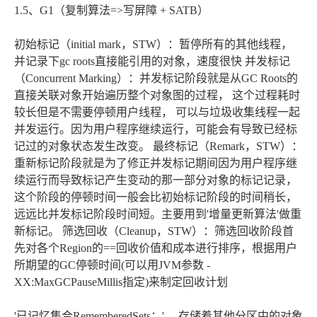
1.5、G1（复制算法=>写屏障 + SATB）
初始标记（initial mark，STW）：暂停所有的其他线程，
并记录下gc roots直接能引用的对象，速度很快 并发标记
（Concurrent Marking）：并发标记阶段就是从GC Roots的
直接关联对象开始遍历整个对象图的过程， 这个过程耗时
较长但是不需要停顿用户线程， 可以与垃圾收集线程一起
并发运行。因为用户程序继续运行，可能会有导致已经标
记过的对象状态发生改变。 最终标记（Remark，STW）：
重新标记阶段就是为了修正并发标记期间因为用户程序继
续运行而导致标记产生变动的那一部分对象的标记记录，
这个阶段的停顿时间一般会比初始标记阶段的时间稍长，
远远比并发标记阶段时间短。主要用到'增量更新算法'做重
新标记。 筛选回收（Cleanup，STW）：筛选回收阶段首
先对各个Region的==回收价值和成本进行排序，根据用户
所期望的GC停顿时间(可以用JVM参数 -
XX:MaxGCPauseMillis指定)来制定回收计划
'已记忆集合RememberedSets：'， 存储着其他分区中的对象