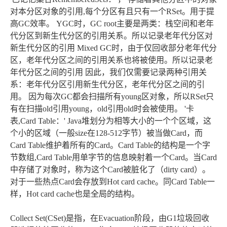
对本分区对象的引用,每个分区有且只有一个RSet。用于提
高GC效率。 YGC时，GC root主要是两类：栈空间和老年
代分区到新生代分区的引用关系。所以记录老年代分区对
新生代分区的引用 Mixed GC时，由于仅回收部分老年代分
区，老年代分区之间的引用关系也将被使用。所以记录老
年代分区之间的引用 因此，我们仅需要记录两种引用关
系：老年代分区引用新生代分区，老年代分区之间的引
用。 因为每次GC都会扫描所有young区对象，所以RSet只
有在扫描old引用young，old引用old时会被使用。 '卡
表,Card Table：' Java堆划分为相等大小的一个个区域，这
个小的区域（一般size在128-512字节）被当做Card，而
Card Table维护着所有的Card。Card Table的结构是一个字
节数组,Card Table用单字节的信息映射着一个Card。当Card
中存储了对象时，称为这个Card被脏化了（dirty card）。
对于一些热点Card会存放到Hot card cache。同Card Table一
样，Hot card cache也是全局的结构。
Collect Set(CSet)是指，在Evacuation阶段，由G1垃圾回收