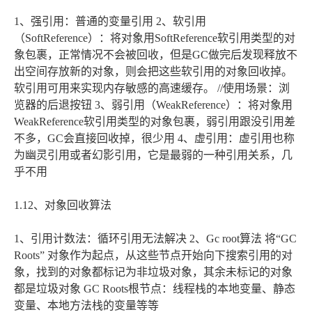
1、强引用：普通的变量引用 2、软引用
（SoftReference）：将对象用SoftReference软引用类型的对
象包裹，正常情况不会被回收，但是GC做完后发现释放不
出空间存放新的对象，则会把这些软引用的对象回收掉。
软引用可用来实现内存敏感的高速缓存。 //使用场景：浏
览器的后退按钮 3、弱引用（WeakReference）：将对象用
WeakReference软引用类型的对象包裹，弱引用跟没引用差
不多，GC会直接回收掉，很少用 4、虚引用：虚引用也称
为幽灵引用或者幻影引用，它是最弱的一种引用关系，几
乎不用
1.12、对象回收算法
1、引用计数法：循环引用无法解决 2、Gc root算法 将“GC
Roots” 对象作为起点，从这些节点开始向下搜索引用的对
象，找到的对象都标记为非垃圾对象，其余未标记的对象
都是垃圾对象 GC Roots根节点：线程栈的本地变量、静态
变量、本地方法栈的变量等等