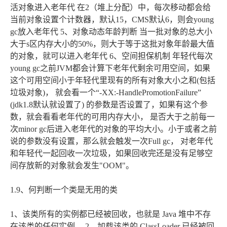
活对象进入老年代 在2（堆上分配）中，每次移动都会给
当前对象设置个计数器，默认15，CMS默认6，则会young
gc放入老年代 5、对象动态年龄判断 当一批对象的总大小
大于s区内存大小的50%，则大于等于这批对象年龄最大值
的对象，就可以进入老年代 6、空间担保机制 年轻代每次
young gc之前JVM都会计算下老年代剩余可用空间，如果
这个可用空间小于年轻代里现有的所有对象大小之和(包括
垃圾对象)， 就会看一个“-XX:-HandlePromotionFailure”
(jdk1.8默认就设置了) 的参数是否设置了，如果有这个参
数，就会看看老年代的可用内存大小， 是否大于之前每一
次minor gc后进入老年代的对象的平均大小。小于或者之前
说的参数没有设置，那么就会触发一次Full gc， 对老年代
和年轻代一起回收一次垃圾，如果回收完还是没有足够空
间存放新的对象就会发生"OOM"。
1.9、何判断一个类是无用的类
1、该类所有的实例都已经被回收，也就是 Java 堆中不存
在该类的任何实例。 2、加载该类的 ClassLoader 已经被回