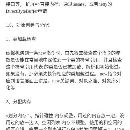
接口等； 扩展=>直接内存：通过unsafe，或者netty的
DirectByteBuffer申请
1.8、对象创建与分配
1、类加载检查
虚拟机遇到一条new指令时，首先将去检查这个指令的参
数是否能在常量池中定位到一个类的符号引用，并且检查
这个符号引用代表 的类是否已被加载、解析和初始化过。
如果没有，那必须先执行相应的类加载过程。 new指令对
应到语言层面上讲是，new关键词、对象克隆、对象序列
化等
2、分配内存
//划分内存 1、指针碰撞 内存规整，用过的内存放一边，没
用过的放一边 2、空闲列表 内存不规整，使用的和空闲的
相互交错，需要一个列表进行存储 //并发问题解决 1、CAS