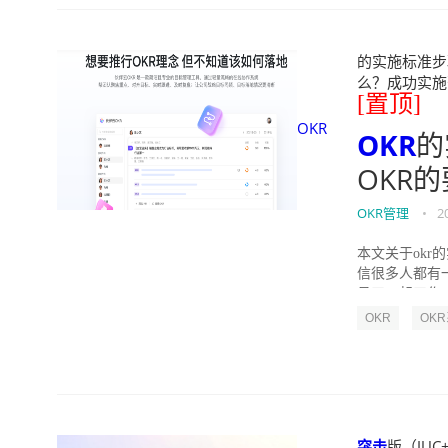
的实施标准步骤
么？成功实施落地O
[置顶]
OKR
OKR
的
OKR
OKR管理
•
2
本文关于okr
信很多人都有
员工一起工作，
OKR
OK
突击
版（JUC+J