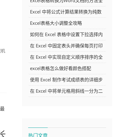
Excel表格转换为Word文档的方法全
解析
Excel 中将公式计算结果转换为纯数
字的多种方法
Excel表格大小调整全攻略
）
如何在 Excel 表格中设置下拉选择内
容
在 Excel 中固定表头并确保每页打印
载机
时都显示表头的方法详解
在 Excel 中实现自定义顺序排序的全
面指南
excel表格怎么做好看颜色搭配
使用 Excel 制作考试成绩表的详细步
骤及技巧
在 Excel 中将单元格用斜线一分为二
的方法详解
最
长
热门文章