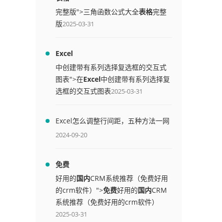
完整版">三角函数公式大全
表格
完整
版
2025-03-31
Excel
中创建带有系列选择复选框的交互式
图表">在
Excel
中创建带有系列选择复
选框的交互式图表
2025-03-31
Excel怎么调整行间距，五种方法一网
打尽
2024-09-20
免费
好用的
国内
CRM系统推荐（免费好用
的crm软件）">
免费
好用的
国内
CRM
系统推荐（免费好用的crm软件）
2025-03-31