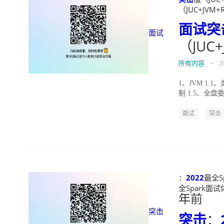
（JUC+JVM+R
面试
突
面试
（JUC+
所有内容
•
2
1、JVM 1.
制 1.5、全盘委
面试
突击
：
2022
最全S
全Spark面试体
年前
突击
突击
：