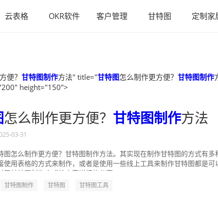
云表格
OKR软件
客户管理
甘特图
定制家
方便？
甘特图制作
方法" title="
甘特图
怎么制作更方便？
甘特图制作
"200" height="150">
图
怎么制作更方便？
甘特图制作
方法
025-03-31
特图怎么制作更方便？甘特图制作方法。其实现在制作甘特图的方式有多
接使用表格的方式来制作，或者是使用一些线上工具来制作甘特图都是可
对于甘特图制作方式给大家详细的分享一...
甘特图制作
甘特图
甘特图工具