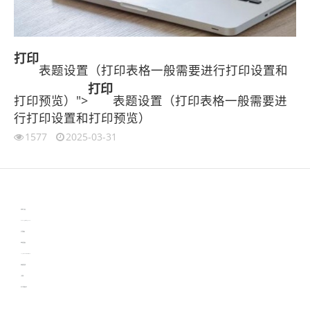
打印
表题设置（打印表格一般需要进行打印设置和
打印
打印预览）">
表题设置（打印表格一般需要进
行打印设置和打印预览）
1577
2025-03-31
伙伴云
3D视觉相机资讯
协作机器人资讯
learn english in singapore
生产管理资讯
物流供应链资讯
experiment record software
新加坡英语培训
工单管理
电子元器件资讯中心