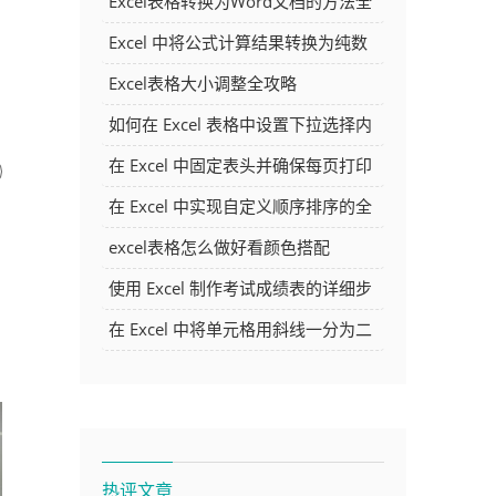
Excel表格转换为Word文档的方法全
解析
Excel 中将公式计算结果转换为纯数
字的多种方法
Excel表格大小调整全攻略
如何在 Excel 表格中设置下拉选择内
容
在 Excel 中固定表头并确保每页打印
时都显示表头的方法详解
在 Excel 中实现自定义顺序排序的全
面指南
excel表格怎么做好看颜色搭配
使用 Excel 制作考试成绩表的详细步
骤及技巧
在 Excel 中将单元格用斜线一分为二
的方法详解
热评文章