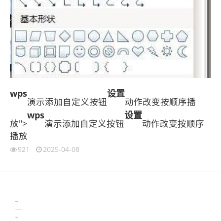
wps
设置
演示添加自定义按钮
动作改变按顺序播
wps
设置
放">
演示添加自定义按钮
动作改变按顺序
播放
921
2025-04-08
伙伴云
3D视觉相机资讯
协作机器人资讯
learn english in singapore
生产管理资讯