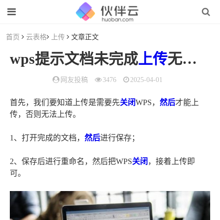
首页
云表格
上传
文章正文
wps提示文档未完成
上传
无法重命名怎么办（wps重命名显示未
网友投稿
3476
2025-04-01
首先，我们要知道上传是需要先
关闭
WPS，
然后
才能上
传，否则无法上传。
1、打开完成的文档，
然后
进行保存；
2、保存后进行重命名，然后把WPS
关闭
，接着上传即
可。