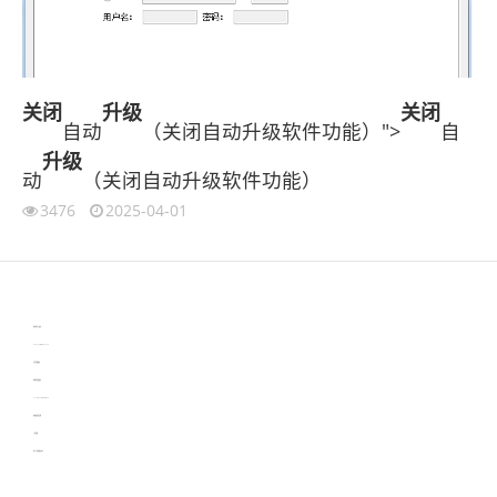
关闭
升级
关闭
自动
（关闭自动升级软件功能）">
自
升级
动
（关闭自动升级软件功能）
3476
2025-04-01
伙伴云
3D视觉相机资讯
协作机器人资讯
learn english in singapore
生产管理资讯
物流供应链资讯
experiment record software
新加坡英语培训
工单管理
电子元器件资讯中心