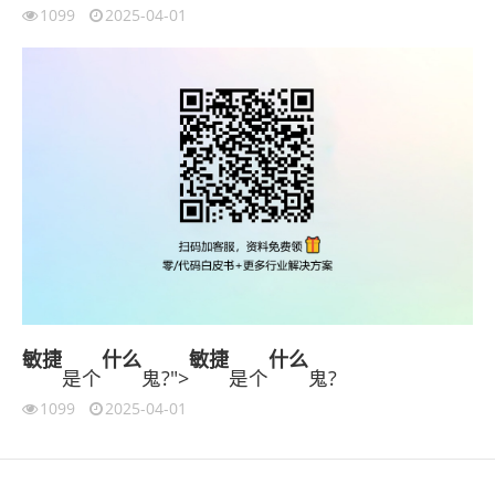
1099
2025-04-01
敏捷
什么
敏捷
什么
是个
鬼?">
是个
鬼?
1099
2025-04-01
伙伴云