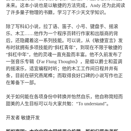
未来。这本小说也是以敏捷的方法完成，Andy 还为此阅读
了许多量子物理的书籍，学习了不少天文学知识。
除了写科幻小说，拉丁语、笛子、小号、键盘手、摇滚
乐、木工……他作为一个程序员转行作家和出版商的背
后，还隐藏着这一系列技能。可以说，从《敏捷宣言》发
布时就拥有多项技能的“斜杠青年”，到现在不限于敏捷的
“斜杠中年”，他的灵魂一直充盈而丰富。他不久前发布了
一张音乐专辑《Far Flung Thoughts》，是缀以爵士和蓝调
的摇滚乐，适宜编程时听；他的木工工作间日程井井有
条，目前在研究燕尾榫；而取得良好口碑的小说写作也正
在筹备下一部。
关于如何能在各项身份中转换并怡然自乐，他自称简短而
甜美的人生目标可以与大家共勉：“To understand”。
开发者 敏捷开发