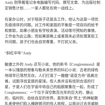
Andy 则带着笔记本电脑编写代码、撰写文章、为出版社制
定销售计划……一家人都处在统一战线上。
在家办公时，对于陪孩子还是去工作，他认为这是一项优
先级排序的问题。对工作和家庭的平衡是一项双向的给予
和索取，如果小朋友有学校表演、活动等可预知的事情，
工作会为此让路；而如果是晚上或者周末必须处理某些工
作问题，孩子们也会自觉尊重、不打扰父亲。
“斜杠中年”Andy
敏捷之外的 Andy 还写小说，他的新书《Conglommora》是
一本以瑰丽的想象勾勒未来世界的科幻小说：古老的绿色
地球早已荡然无存。人们打造了一艘艘“诺亚方舟”逃离灾
难，试图寻找宜居的星球。但人类并没有找到合适的行
星，于是人们在宇宙中将自己的船舰聚集在一起，形成了
Conglommora：一个位于深空数百光年的巨大的、静止
的、临时的、自给自足的世界。直到来自“死土”的神秘散
乱者使他们陷入横跨银河的惊人旅程，以面对过去并威胁