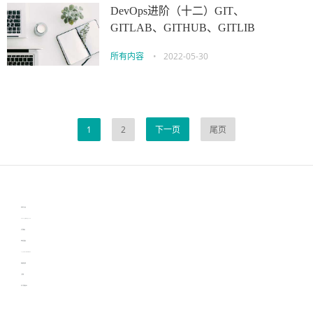
DevOps进阶（十二）GIT、
GITLAB、GITHUB、GITLIB
所有内容
•
2022-05-30
1
2
下一页
尾页
伙伴云
3D视觉相机资讯
协作机器人资讯
learn english in singapore
生产管理资讯
物流供应链资讯
experiment record software
新加坡英语培训
工单管理
电子元器件资讯中心