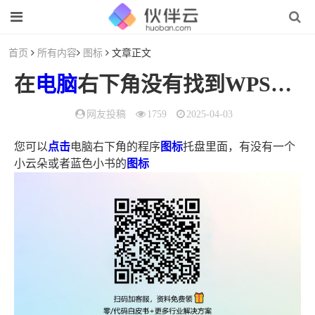
首页
所有内容
图标
文章正文
在
电脑
右下角没有找到WPS网盘怎么办（wps怎么找不到旁边的）
网友投稿
1759
2025-04-03
您可以
点击
电脑右下角的程序
图标
托盘里面，有没有一个
小云朵或者蓝色小书的
图标