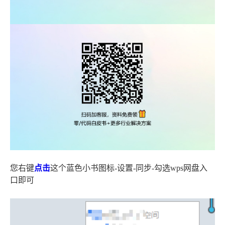
您右键
点击
这个蓝色小书图标-设置-同步-勾选wps网盘入
口即可