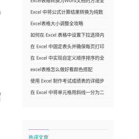
Excel表格转换为Word文档的方法全
解析
Excel 中将公式计算结果转换为纯数
字的多种方法
Excel表格大小调整全攻略
如何在 Excel 表格中设置下拉选择内
容
在 Excel 中固定表头并确保每页打印
时都显示表头的方法详解
在 Excel 中实现自定义顺序排序的全
面指南
excel表格怎么做好看颜色搭配
使用 Excel 制作考试成绩表的详细步
骤及技巧
在 Excel 中将单元格用斜线一分为二
的方法详解
热评文章