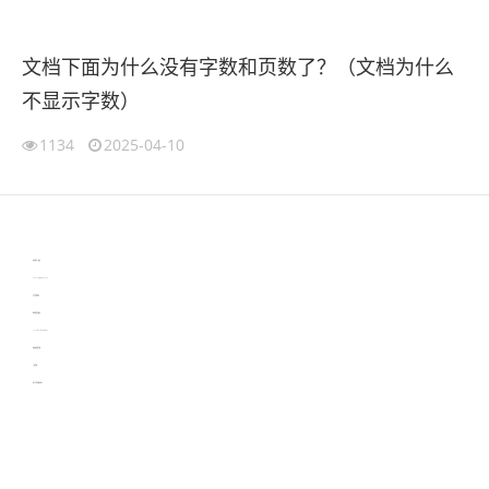
文档下面为什么没有字数和页数了？（文档为什么
不显示字数）
1134
2025-04-10
伙伴云
3D视觉相机资讯
协作机器人资讯
learn english in singapore
生产管理资讯
物流供应链资讯
experiment record software
新加坡英语培训
工单管理
电子元器件资讯中心