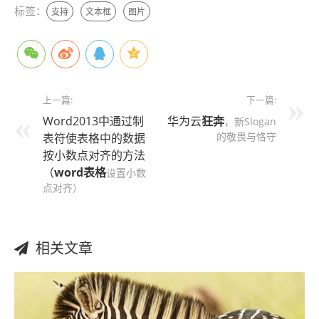
标签：
支持
文本框
图片
上一篇:
下一篇:
Word2013中通过制
华为云
狂奔
，新Slogan
的敬畏与恪守
表符使表格中的数据
按小数点对齐的方法
（
word表格
设置小数
点对齐）
相关文章