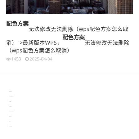
配色
方案
无法修改无法删除（wps配色方案怎么取
配色
方案
消）">最新版本WPS，
无法修改无法删除
（wps配色方案怎么取消）
1453
2025-04-04
伙伴云
3D视觉相机资讯
协作机器人资讯
learn english in singapore
生产管理资讯
物流供应链资讯
experiment record software
新加坡英语培训
工单管理
电子元器件资讯中心