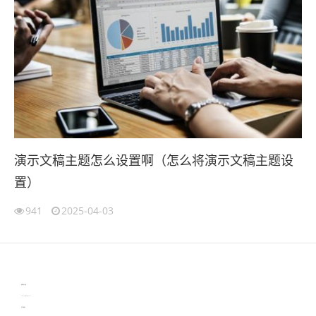
演示文稿主题怎么设置啊（怎么将演示文稿主题设
置）
941
2025-04-03
伙伴云
3D视觉相机资讯
协作机器人资讯
learn english in singapore
生产管理资讯