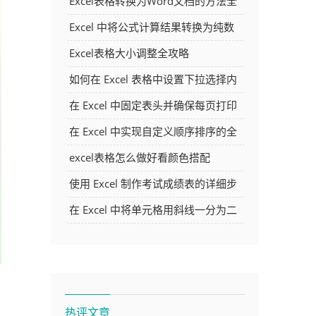
Excel表格转换为Word文档的方法全
解析
Excel 中将公式计算结果转换为纯数
字的多种方法
Excel表格大小调整全攻略
如何在 Excel 表格中设置下拉选择内
容
在 Excel 中固定表头并确保每页打印
时都显示表头的方法详解
在 Excel 中实现自定义顺序排序的全
面指南
excel表格怎么做好看颜色搭配
使用 Excel 制作考试成绩表的详细步
骤及技巧
在 Excel 中将单元格用斜线一分为二
的方法详解
热评文章