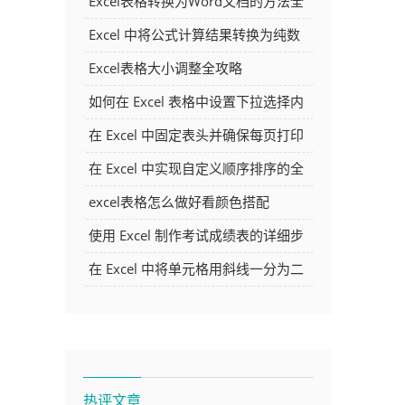
Excel表格转换为Word文档的方法全
解析
Excel 中将公式计算结果转换为纯数
字的多种方法
Excel表格大小调整全攻略
如何在 Excel 表格中设置下拉选择内
容
在 Excel 中固定表头并确保每页打印
时都显示表头的方法详解
在 Excel 中实现自定义顺序排序的全
面指南
excel表格怎么做好看颜色搭配
使用 Excel 制作考试成绩表的详细步
骤及技巧
在 Excel 中将单元格用斜线一分为二
的方法详解
热评文章