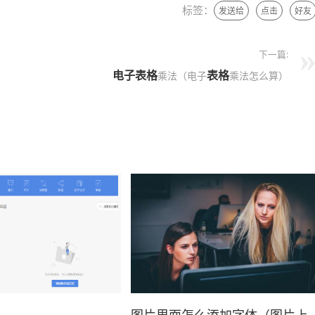
标签：
发送给
点击
好友
下一篇:
电子表格
表格
乘法（电子
乘法怎么算）