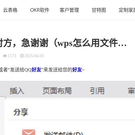
云表格
OKR软件
客户管理
甘特图
定制家
方，急谢谢（wps怎么用文件的方式发送）
1173
2025-04-01
或者“发送给QQ
好友
”来发送给您的
好友
~