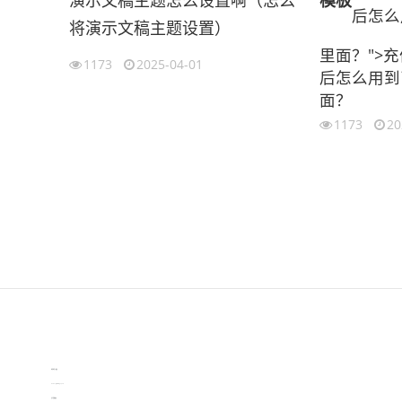
演示文稿主题怎么设置啊（怎么
模板
后怎么
将演示文稿主题设置）
里面？">
1173
2025-04-01
后怎么用到
面？
1173
20
伙伴云
3D视觉相机资讯
协作机器人资讯
learn english in singapore
生产管理资讯