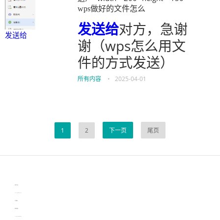
wps做好的文件怎么
发送给
对方，急谢
发送给
谢（wps怎么用文
件的方式发送）
所有内容
•
2025-04-01
1
2
下一页
尾页
伙伴云
3D视觉相机资讯
协作机器人资讯
learn english in singapore
生产管理资讯
物流供应链资讯
experiment record software