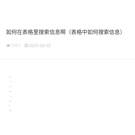
如何在表格里搜索信息啊（表格中如何搜索信息）
1311
2025-04-02
伙伴云
3D视觉相机资讯
协作机器人资讯
learn english in singapore
生产管理资讯
物流供应链资讯
experiment record software
新加坡英语培训
工单管理
电子元器件资讯中心