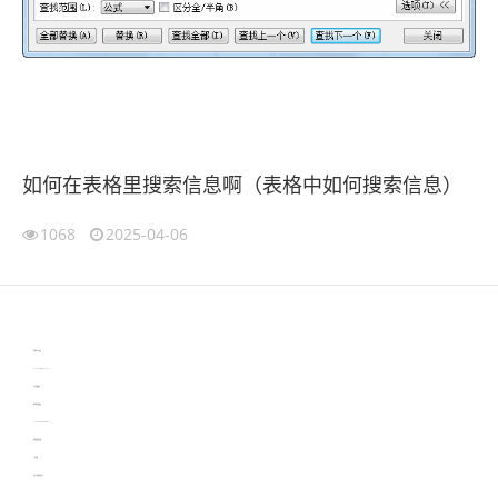
如何在表格里搜索信息啊（表格中如何搜索信息）
1068
2025-04-06
伙伴云
3D视觉相机资讯
协作机器人资讯
learn english in singapore
生产管理资讯
物流供应链资讯
experiment record software
新加坡英语培训
工单管理
电子元器件资讯中心