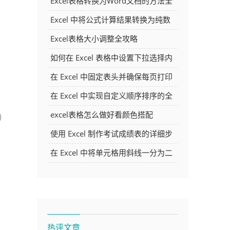
Excel表格转换为Word文档的方法全
解析
Excel 中将公式计算结果转换为纯数
字的多种方法
Excel表格大小调整全攻略
如何在 Excel 表格中设置下拉选择内
容
在 Excel 中固定表头并确保每页打印
时都显示表头的方法详解
在 Excel 中实现自定义顺序排序的全
面指南
excel表格怎么做好看颜色搭配
使用 Excel 制作考试成绩表的详细步
骤及技巧
在 Excel 中将单元格用斜线一分为二
的方法详解
热评文章