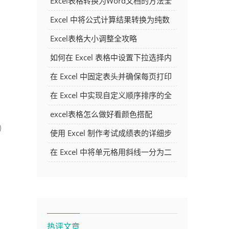
Excel表格转换为Word文档的方法全
解析
Excel 中将公式计算结果转换为纯数
字的多种方法
Excel表格大小调整全攻略
如何在 Excel 表格中设置下拉选择内
容
在 Excel 中固定表头并确保每页打印
时都显示表头的方法详解
在 Excel 中实现自定义顺序排序的全
面指南
excel表格怎么做好看颜色搭配
使用 Excel 制作考试成绩表的详细步
骤及技巧
在 Excel 中将单元格用斜线一分为二
的方法详解
热评文章