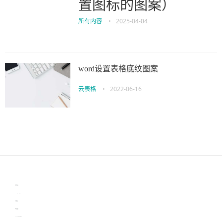
置图标的图案）
所有内容
•
2025-04-04
word设置表格底纹图案
云表格
•
2022-06-16
伙伴云
3D视觉相机资讯
协作机器人资讯
learn english in singapore
生产管理资讯
物流供应链资讯
experiment record software