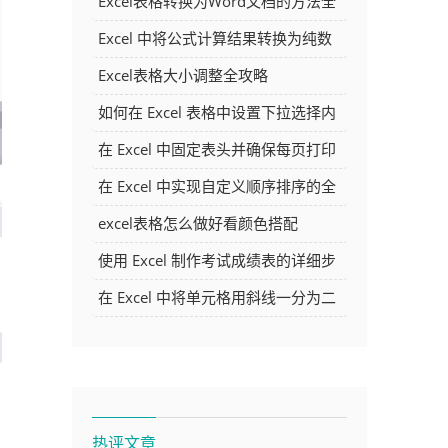
Excel表格转换为Word文档的方法全
解析
Excel 中将公式计算结果转换为纯数
字的多种方法
Excel表格大小调整全攻略
如何在 Excel 表格中设置下拉选择内
容
在 Excel 中固定表头并确保每页打印
时都显示表头的方法详解
在 Excel 中实现自定义顺序排序的全
面指南
excel表格怎么做好看颜色搭配
使用 Excel 制作考试成绩表的详细步
骤及技巧
在 Excel 中将单元格用斜线一分为二
的方法详解
热评文章