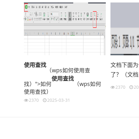
使用
查找
文档下面为
（wps如何使用查
了？（文档
使用
查找
找）">如何
（wps如何
2370
20
使用查找）
2370
2025-03-31
伙伴云