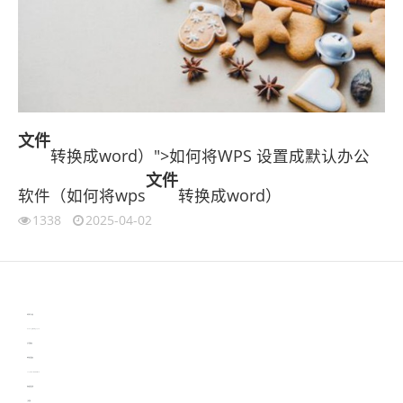
文件
转换成word）">如何将WPS 设置成默认办公
文件
软件（如何将wps
转换成word）
1338
2025-04-02
伙伴云
3D视觉相机资讯
协作机器人资讯
learn english in singapore
生产管理资讯
物流供应链资讯
experiment record software
新加坡英语培训
工单管理