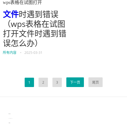
wps表格在试图打开
文件
时遇到错误
（wps表格在试图
打开文件时遇到错
误怎么办）
所有内容
•
2025-03-31
1
2
3
下一页
尾页
伙伴云
3D视觉相机资讯
协作机器人资讯
learn english in singapore
生产管理资讯