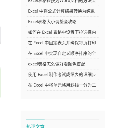
Excel表格转换为Word文档的方法全
解析
Excel 中将公式计算结果转换为纯数
字的多种方法
Excel表格大小调整全攻略
如何在 Excel 表格中设置下拉选择内
容
在 Excel 中固定表头并确保每页打印
时都显示表头的方法详解
在 Excel 中实现自定义顺序排序的全
面指南
excel表格怎么做好看颜色搭配
使用 Excel 制作考试成绩表的详细步
骤及技巧
在 Excel 中将单元格用斜线一分为二
的方法详解
热评文章