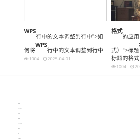
WPS
格式
行中的文本调整到行中">如
的应用
WPS
何将
行中的文本调整到行中
式）">标题
标题的格式
1004
2025-04-01
1004
20
伙伴云
3D视觉相机资讯
协作机器人资讯
learn english in singapore
生产管理资讯
物流供应链资讯
experiment record software
新加坡英语培训
工单管理
电子元器件资讯中心