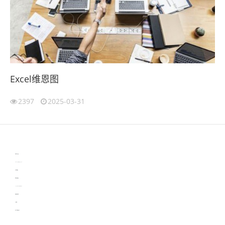
Excel维恩图
2397
2025-03-31
伙伴云
3D视觉相机资讯
协作机器人资讯
learn english in singapore
生产管理资讯
物流供应链资讯
experiment record software
新加坡英语培训
工单管理
电子元器件资讯中心