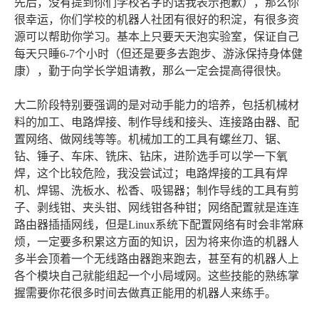
先后，没有提到你们学校名字的话我表示抱歉），那么你
很幸运，你们学校的机器人社团有很好的积淀，有很多资
源可以帮助你学习。基本上只要天天泡实验室，保证自己
每天只睡6-7个小时（但还是要多去跑步、游泳保持身体健
康），勤于向学长学姐请教，那么一定会提高得很快。
大二阶段特别要强调的是对动手能力的培养，包括机械材
料的加工、电路焊接、制作导线和接头、连接路由器、配
置网络、做网线等等。机械加工的工具有螺丝刀、锯、
钻、锤子、车床、铣床、钻床，进阶选手可以学一下氧
焊，这个比较危险，我没尝试过；电路焊接的工具有焊
机、焊锡、洗板水、松香、吸锡器；制作导线的工具有剪
子、剥线钳、夹头钳、网线钳各种钳；网络配置就是连连
路由器插插网线，但是Linux系统下配置网络有时会非常麻
烦，一定要多积累这方面的知识，因为将来你造的机器人
多半会顶着一个无线路由器跑来跑去，甚至有的机器人上
各个模块自己就能组起一个小局域网。这些技能的熟练掌
握需要你花很多时间去做真正能用的机器人来练手。