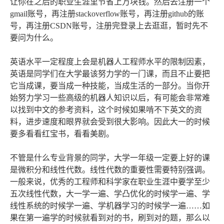
让你在之后的职业生涯里节省上万块钱。然后去注册一个
gmail账号，再注册stackoverflow账号，再注册github的账
号，再注册CSDN账号，注册完登录上去逛逛，暂时先不
要问为什么。
英语水平一定程度上会是机器人工程师水平的限制因素，
英语是同学们在大学最该努力学的一门课，而且不止要把
它当成课，要当成一种技能，当成生活的一部分。当你开
始努力学习一些高级的机器人知识以后，有可能会非常难
以找到中文的参考资料，这个时候如果啃不下英文的资
料，进步速度和眼界就会受到很大影响。因此大一的时候
要多看看红宝书，看看美剧。
不管是什么专业背景的同学，大学一年级一定要上好的课
是微积分和线性代数。线性代数的重要性需要特别强调。
一般来说，优秀的工程师和科学家在职业生涯中要学至少
五次线性代数，大一学一遍、学凸优化的时候学一遍、学
线性系统的时候学一遍、学机器学习的时候学一遍……如
果在第一遍学的时候就看到对的书，刷到对的题，那么以