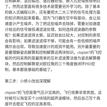
控制解算、混控输出、遥控器处理、嵌入式处理就很明白
了。然而这里面有很多技术是需要另外学习的。除了基本
的嵌入式编程以外，还有要把大二大三学的信号处理方面
的知识再捡起来看看。因为飞行器在空中有振动，会让加
速度计产生噪声，为了把这些噪声去除掉，需要对加速度
计给出的信号做低通滤波处理，如何选择滤波器的参数
呢？如果滤波滤得太狠，延迟就会比较大，对控制的表现
会有影响；如果滤波滤得不够，可能会有一些低频的噪声
偶尔会出现，导致加速度计的观测不能用。另外最重要的
是要理解姿态解算和控制解算这两块知识。chiplab7的飞控
板的代码采用的是最简单的互补滤波算法做为姿态解算模
块，然后控制解算是对欧拉角的三个角度做闭环PID控
制，基本都是基础的基础了。
第三步：小修小改加深理解
chiplab7的飞控是靠气压计定高的，飞行效果非常奔放。这
时候可以淘宝买个20块钱的超声波模块，然后自己写个高
度环去稳定飞控的定高表现。