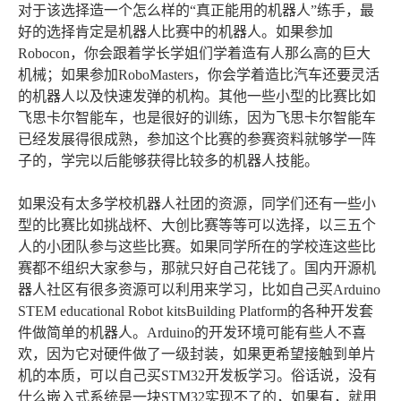
对于该选择造一个怎么样的“真正能用的机器人”练手，最
好的选择肯定是机器人比赛中的机器人。如果参加
Robocon，你会跟着学长学姐们学着造有人那么高的巨大
机械；如果参加RoboMasters，你会学着造比汽车还要灵活
的机器人以及快速发弹的机构。其他一些小型的比赛比如
飞思卡尔智能车，也是很好的训练，因为飞思卡尔智能车
已经发展得很成熟，参加这个比赛的参赛资料就够学一阵
子的，学完以后能够获得比较多的机器人技能。
如果没有太多学校机器人社团的资源，同学们还有一些小
型的比赛比如挑战杯、大创比赛等等可以选择，以三五个
人的小团队参与这些比赛。如果同学所在的学校连这些比
赛都不组织大家参与，那就只好自己花钱了。国内开源机
器人社区有很多资源可以利用来学习，比如自己买Arduino
STEM educational Robot kitsBuilding Platform的各种开发套
件做简单的机器人。Arduino的开发环境可能有些人不喜
欢，因为它对硬件做了一级封装，如果更希望接触到单片
机的本质，可以自己买STM32开发板学习。俗话说，没有
什么嵌入式系统是一块STM32实现不了的，如果有，就用