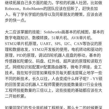
继续拓展自己多方面的能力。学校的机器人社团，比如做
Robocon，RoboMasters的团队应该在招新了，赶快去加
入，有了学长学姐的指导以及同辈朋友的鞭策，应该会进
步的快一点。
大二应该掌握的技能：Solidworks画基本的机械图，基本的
数字电路知识、数模转换，51单片机、AVR单片机、
STM32单片机原理，UART、SPI、I2C、CAN等协议的原
理和数据收发，STM32开发板的使用，电机转动和驱动的
原理，PID的原理，调试四轮机器人底盘的移动，基本的
传感器如陀螺仪、码盘、红外线、超声波的原理和读取方
式，网络知识如配置IP配置路由器等，微电子焊接，金工
技术。我在知乎回答如果程序员每天都浅尝辄止地学一些
不同的新技术，长久以往，人会变成什么样子呢？- YY硕
的回答里谈过机器人工程师需要的技能数量是IT行业全栈
工程师技能数量的三倍以上，这些技能的基础都应该在大
二开始积累。
如果同学们的专业是机械工程相关，那么大二的时候要深