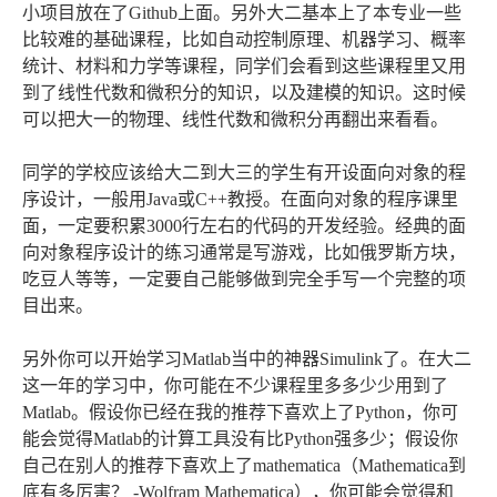
小项目放在了Github上面。另外大二基本上了本专业一些
比较难的基础课程，比如自动控制原理、机器学习、概率
统计、材料和力学等课程，同学们会看到这些课程里又用
到了线性代数和微积分的知识，以及建模的知识。这时候
可以把大一的物理、线性代数和微积分再翻出来看看。
同学的学校应该给大二到大三的学生有开设面向对象的程
序设计，一般用Java或C++教授。在面向对象的程序课里
面，一定要积累3000行左右的代码的开发经验。经典的面
向对象程序设计的练习通常是写游戏，比如俄罗斯方块，
吃豆人等等，一定要自己能够做到完全手写一个完整的项
目出来。
另外你可以开始学习Matlab当中的神器Simulink了。在大二
这一年的学习中，你可能在不少课程里多多少少用到了
Matlab。假设你已经在我的推荐下喜欢上了Python，你可
能会觉得Matlab的计算工具没有比Python强多少；假设你
自己在别人的推荐下喜欢上了mathematica（Mathematica到
底有多厉害？ -Wolfram Mathematica），你可能会觉得和