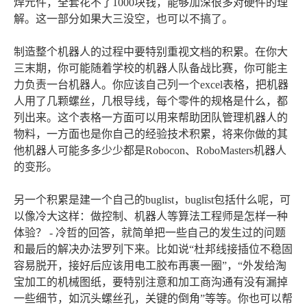
焊元件，全套花不了1000块钱，能够加深很多对硬件的理
解。这一部分如果大三没空，也可以不搞了。
制造整个机器人的过程中要特别重视文档的积累。在你大
三末期，你可能随着学校的机器人队备战比赛，你可能主
力负责一台机器人。你应该自己列一个excel表格，把机器
人用了几颗螺丝，几根导线，每个零件的规格是什么，都
列出来。这个表格一方面可以用来帮助团队管理机器人的
物料，一方面也是你自己的经验技术积累，将来你做的其
他机器人可能多多少少都是Robocon、RoboMasters机器人
的变形。
另一个积累是建一个自己的buglist，buglist包括什么呢，可
以像冷大这样：做控制、机器人等算法工程师是怎样一种
体验？ - 冷哲的回答，就简单把一些自己的发生过的问题
和最后的解决办法罗列下来。比如说“杜邦线接插位不稳固
容易脱开，接好后应该用电工胶布再裹一圈”，“外发给淘
宝加工的机械图纸，要特别注意和加工商沟通有没有漏掉
一些细节，如沉头螺丝孔，关键的倒角”等等。你也可以帮