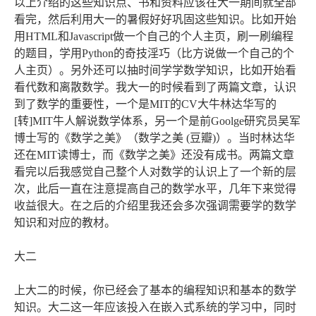
以上介绍的这些知识点、书和资料应该在大一期间就全部
看完，然后利用大一的暑假好好巩固这些知识。比如开始
用HTML和Javascript做一个自己的个人主页，刷一刷编程
的题目，学用Python的奇技淫巧（比方说做一个自己的个
人主页）。另外还可以抽时间学学数学知识，比如开始看
看代数和离散数学。我大一的时候看到了两篇文章，认识
到了数学的重要性，一个是MIT的CV大牛林达华写的
[转]MIT牛人解说数学体系，另一个是前Goolge研究员吴军
博士写的《数学之美》（数学之美 (豆瓣)）。当时林达华
还在MIT读博士，而《数学之美》还没有成书。两篇文章
看完以后我感觉自己整个人对数学的认识上了一个新的层
次，此后一直在注意提高自己的数学水平，几年下来觉得
收益很大。在之后的介绍里我还会多次强调需要学的数学
知识和对应的教材。
大二
上大二的时候，你已经会了基本的编程知识和基本的数学
知识。大二这一年应该投入在嵌入式系统的学习中，同时