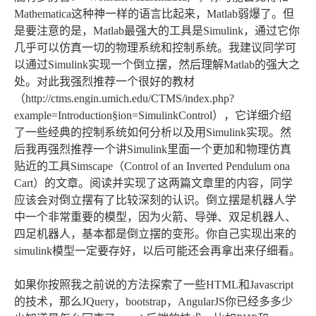
Mathematica这种神一样的语言比起来，Matlab弱爆了。但
是要注意的是，Matlab最强大的工具是Simulink，通过它你
几乎可以仿真一切的物理系统和控制系统。我建议同学可
以通过Simulink实现一个倒立摆，然后理解Matlab的强大之
处。对此我强烈推荐一个很好的教材
（http://ctms.engin.umich.edu/CTMS/index.php?
example=Introduction§ion=SimulinkControl），它详细介绍
了一些经典的控制系统如何分析以及用Simulink实现。然
后我再强烈推荐一个讲Simulink里面一个更加和物理仿真
贴近的工具Simscape（Control of an Inverted Pendulum ona
Cart）的文章。阅读并实现了这两篇文章里的内容，同学
应该会对倒立摆有了比较深刻的认识。倒立摆是机器人学
中一个非常重要的模型，因为火箭、导弹、双足机器人、
四足机器人，基本都是倒立摆的变形。你自己实现出来的
simulink模型一定要存好，以后可能还会再拿出来仔细看。
如果你按照我之前说的方法探索了一些HTML和Javascript
的技术，那么JQuery，bootstrap，AngularJS你已经多多少