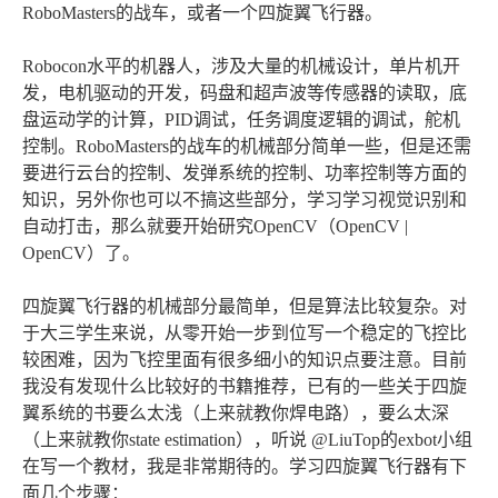
RoboMasters的战车，或者一个四旋翼飞行器。
Robocon水平的机器人，涉及大量的机械设计，单片机开
发，电机驱动的开发，码盘和超声波等传感器的读取，底
盘运动学的计算，PID调试，任务调度逻辑的调试，舵机
控制。RoboMasters的战车的机械部分简单一些，但是还需
要进行云台的控制、发弹系统的控制、功率控制等方面的
知识，另外你也可以不搞这些部分，学习学习视觉识别和
自动打击，那么就要开始研究OpenCV（OpenCV |
OpenCV）了。
四旋翼飞行器的机械部分最简单，但是算法比较复杂。对
于大三学生来说，从零开始一步到位写一个稳定的飞控比
较困难，因为飞控里面有很多细小的知识点要注意。目前
我没有发现什么比较好的书籍推荐，已有的一些关于四旋
翼系统的书要么太浅（上来就教你焊电路），要么太深
（上来就教你state estimation），听说 @LiuTop的exbot小组
在写一个教材，我是非常期待的。学习四旋翼飞行器有下
面几个步骤：