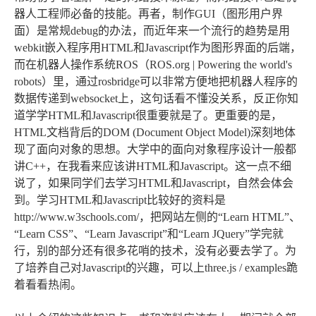
器人工程师必备的技能。再者，制作GUI（图形用户界
面）是常规debug的办法，而近年来一个流行的趋势是用
webkit嵌入程序用HTML和Javascript作为图形界面的后端，
而在机器人操作系统ROS（ROS.org | Powering the world's
robots）里，通过rosbridge可以非常方便地把机器人程序的
数据传递到websocket上，这句话看不懂没关系，反正你知
道学学HTML和Javascript很重要就是了。更重要的是，
HTML文档背后的DOM (Document Object Model)深刻地体
现了面向对象的思想。大学中的面向对象程序设计一般都
讲C++，在我看来应该讲HTML和Javascript。这一点不细
说了，如果同学们去学习HTML和Javascript，自然会体会
到。学习HTML和Javascript比较好的资料是
http://www.w3schools.com/，把网站左侧的“Learn HTML”、
“Learn CSS”、“Learn Javascript”和“Learn JQuery”学完就
行，别的部分还有很多花哨的技术，没有必要去学了。为
了培养自己对Javascript的兴趣，可以上three.js / examples跪
着看看热闹。