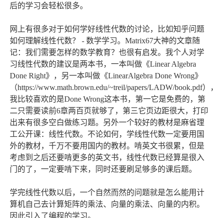
后的学习会轻松很多。
网上有很多对于如何学好线性代数的讨论，比如知乎问题
如何理解线性代数？ - 数学学习。Matrix67大神的文章随
记：我们需要怎样的数学教育？也很有启发。我个人对学
习线性代数的建议是两本书，一本叫做《Linear Algebra
Done Right》，另一本叫做《LinearAlgebra Done Wrong》
（https://www.math.brown.edu/~treil/papers/LADW/book.pdf），
我比较喜欢的是Done Wrong这本书，第一它是免费的，第
二只需要读前6章两百页就够了，第三它页边距很大，打印
出来有很多空白做练习题。另外一个较好的教材是麻省理
工公开课：线性代数。不论如何，学线性代数一定要用国
外的教材，千万不要用国内的教材。啃英文书很累，但是
考虑到之后还要啃更多的英文书，线性代数已经算是很入
门的了，一定要啃下来，同时还要刷足够多的课后题。
学完线性代数以后，一个自然而然的问题就是怎么能用计
算机自己去计算矩阵的乘法、向量的乘法、向量的内积。
因此引入了编程的学习。