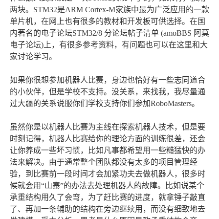
两块。STM32是ARM Cortex‑M家族中最为广泛应用的一款
单片机，在网上也有很多的教材和开发板可供选择。在国
内著名的电子论坛STM32/8 分论坛帖子清单 (amoBBS 阿莫
电子论坛)上，有很多参考资料，有问题也可以在这里和大
家讨论学习。
如果你很想参加机器人比赛，身边也恰好有一些志同道合
的小伙伴，但是学校不支持。没关系，来找我，我尽量通
过大疆的关系说服你们学校支持你们参加RoboMasters。
虽然你是以机器人比赛为主线在探索机器人技术，但是要
时刻记得，机器人比赛给你的理论方面的训练很差，还会
让你养成一些坏习惯，比如凡事都希望用一些糙猛快的办
法来解决。由于通常整个团队都没有太多的项目管理经
验，到比赛前一段时间才会加紧功夫去做机器人，很多时
候就会用“山寨”的办法去处理机器人的故障。比如说某个
承重结构用久了会弯，为了赶比赛的进度，就拿锤子敲直
了、再加一条辅助的结构在旁边继续用，而没有细致地去