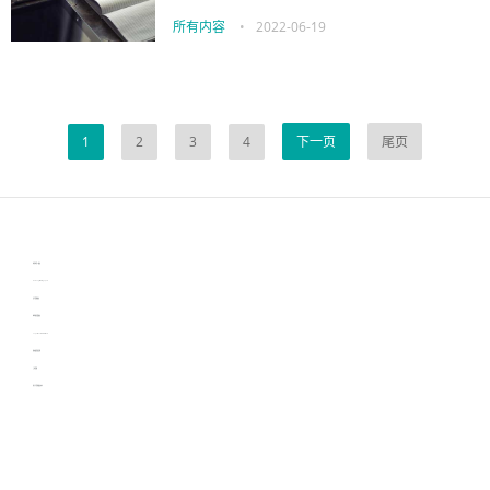
所有内容
•
2022-06-19
1
2
3
4
下一页
尾页
伙伴云
3D视觉相机资讯
协作机器人资讯
learn english in singapore
生产管理资讯
物流供应链资讯
experiment record software
新加坡英语培训
工单管理
电子元器件资讯中心