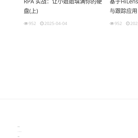
RPA 实战：让小姐姐填满你的硬
基于HiLen
盘(上)
与跟踪应用
952
2025-04-04
952
202
伙伴云
3D视觉相机资讯
协作机器人资讯
learn english in singapore
生产管理资讯