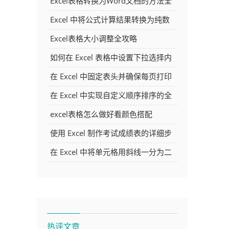
Excel表格转换为Word文档的方法全
解析
Excel 中将公式计算结果转换为纯数
字的多种方法
Excel表格大小调整全攻略
如何在 Excel 表格中设置下拉选择内
容
在 Excel 中固定表头并确保每页打印
时都显示表头的方法详解
在 Excel 中实现自定义顺序排序的全
面指南
excel表格怎么做好看颜色搭配
使用 Excel 制作考试成绩表的详细步
骤及技巧
在 Excel 中将单元格用斜线一分为二
的方法详解
热评文章