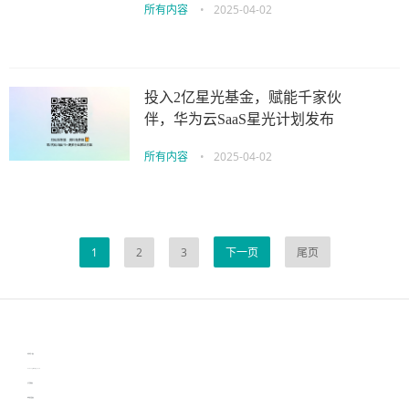
所有内容
•
2025-04-02
投入2亿星光基金，赋能千家伙
伴，华为云SaaS星光计划发布
所有内容
•
2025-04-02
1
2
3
下一页
尾页
伙伴云
3D视觉相机资讯
协作机器人资讯
learn english in singapore
生产管理资讯
物流供应链资讯