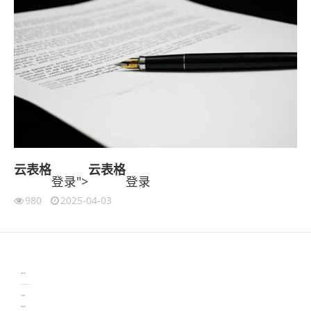
云表格
云表格
登录">
登录
980
2025-04-03
伙伴云
3D视觉相机资讯
协作机器人资讯
learn english in singapore
生产管理资讯
物流供应链资讯