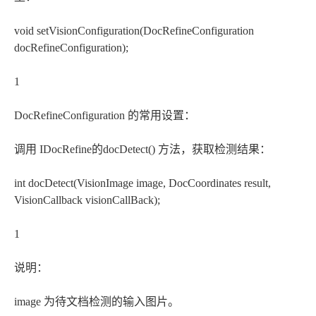
void setVisionConfiguration(DocRefineConfiguration
docRefineConfiguration);
1
DocRefineConfiguration 的常用设置：
调用 IDocRefine的docDetect() 方法，获取检测结果：
int docDetect(VisionImage image, DocCoordinates result,
VisionCallback
visionCallBack);
1
说明：
image 为待文档检测的输入图片。