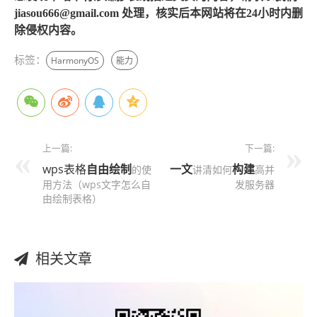
jiasou666@gmail.com 处理，核实后本网站将在24小时内删
除侵权内容。
标签：
HarmonyOS
能力
上一篇:
下一篇:
wps表格
自由
绘制
一文
构建
的使
讲清如何
高并
用方法（wps文字怎么自
发服务器
由绘制表格）
相关文章