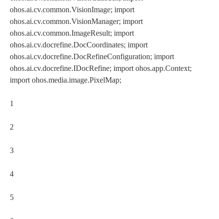
ohos.ai.cv.common.VisionImage; import
ohos.ai.cv.common.VisionManager; import
ohos.ai.cv.common.ImageResult; import
ohos.ai.cv.docrefine.DocCoordinates; import
ohos.ai.cv.docrefine.DocRefineConfiguration; import
ohos.ai.cv.docrefine.IDocRefine; import ohos.app.Context;
import ohos.media.image.PixelMap;
1
2
3
4
5