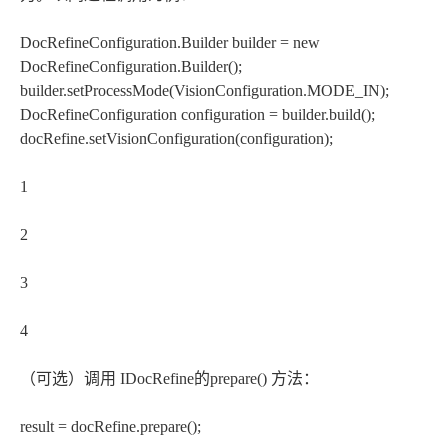
DocRefineConfiguration.Builder builder = new
DocRefineConfiguration.Builder();
builder.setProcessMode(VisionConfiguration.MODE_IN);
DocRefineConfiguration configuration = builder.build();
docRefine.setVisionConfiguration(configuration);
1
2
3
4
（可选）调用 IDocRefine的prepare() 方法：
result = docRefine.prepare();