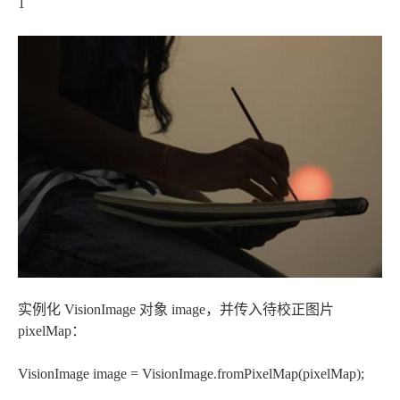
1
实例化 VisionImage 对象 image，并传入待校正图片
pixelMap：
VisionImage image = VisionImage.fromPixelMap(pixelMap);