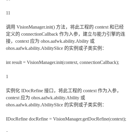
11
调用 VisionManager.init() 方法，将此工程的 context 和已经
定义的 connectionCallback 作为入参，建立与能力引擎的连
接，context 应为 ohos.aafwk.ability.Ability 或
ohos.aafwk.ability.AbilitySlice 的实例或子类实例：
int result = VisionManager.init(context, connectionCallback);
1
实例化 IDocRefine 接口，将此工程的 context 作为入参，
context 应为 ohos.aafwk.ability.Ability 或
ohos.aafwk.ability.AbilitySlice 的实例或子类实例：
IDocRefine docRefine = VisionManager.getDocRefine(context);