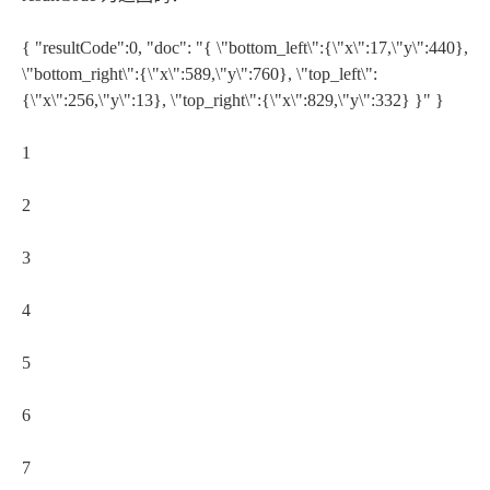
{ "resultCode":0, "doc": "{ \"bottom_left\":{\"x\":17,\"y\":440},
\"bottom_right\":{\"x\":589,\"y\":760}, \"top_left\":
{\"x\":256,\"y\":13}, \"top_right\":{\"x\":829,\"y\":332} }" }
1
2
3
4
5
6
7