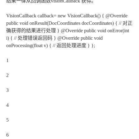
结果一律从回调函数visionCallback 获得。
VisionCallback
callback= new VisionCallback
() { @Override
public void onResult(DocCoordinates docCoordinates) { // 对正
确获得的结果进行处理 } @Override public void onError(int
i) { // 处理错误返回码 } @Override public void
onProcessing(float v) { // 返回处理进度 } };
1
2
3
4
5
6