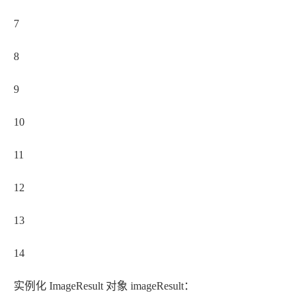
7
8
9
10
11
12
13
14
实例化 ImageResult 对象 imageResult：